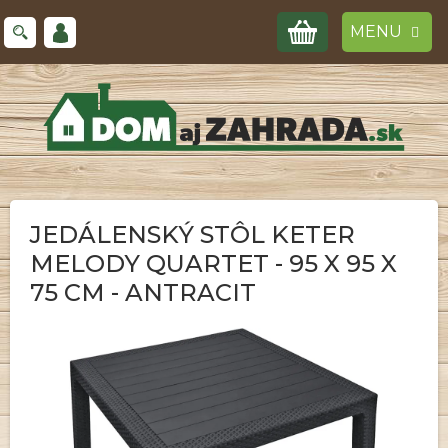
Prejsť
NÁKUPNÝ
na
obsah
KOŠÍK
JEDÁLENSKÝ STÔL KETER
MELODY QUARTET - 95 X 95 X
75 CM - ANTRACIT