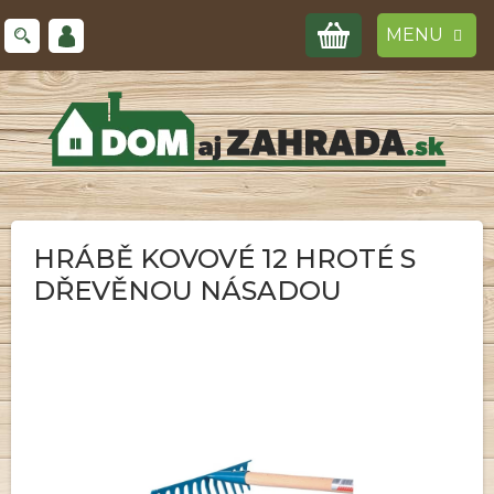
Prejsť
NÁKUPNÝ
na
obsah
KOŠÍK
HRÁBĚ KOVOVÉ 12 HROTÉ S
DŘEVĚNOU NÁSADOU