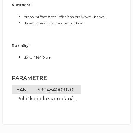
Vlastnosti:
pracovní část z oceli ošetřená práškovou barvou
dřevěná násada z jasanového dřeva
Rozměry:
délka: 114/119 cm
PARAMETRE
EAN
:
590484009120
Položka bola vypredaná…