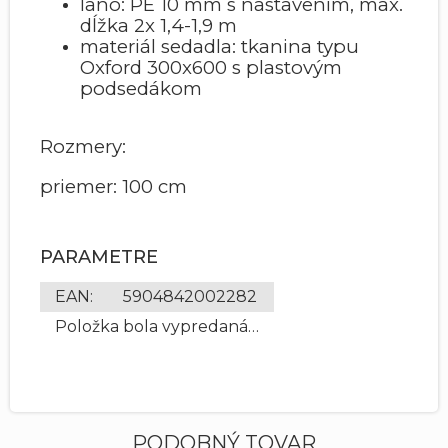
lano: PE 10 mm s nastavením, max.
dĺžka 2x 1,4-1,9 m
materiál sedadla: tkanina typu
Oxford 300x600 s plastovým
podsedákom
Rozmery:
priemer: 100 cm
PARAMETRE
EAN
:
5904842002282
Položka bola vypredaná…
PODOBNÝ TOVAR