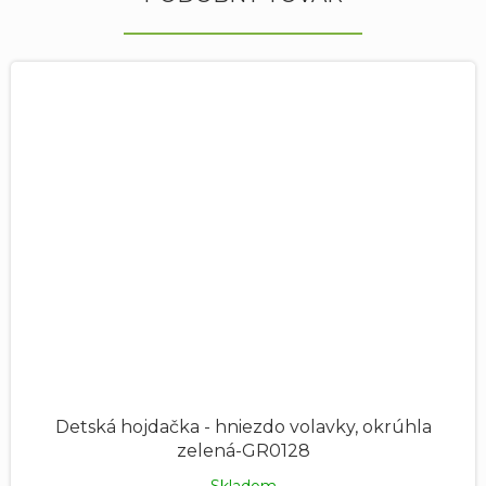
Detská hojdačka - hniezdo volavky, okrúhla
zelená-GR0128