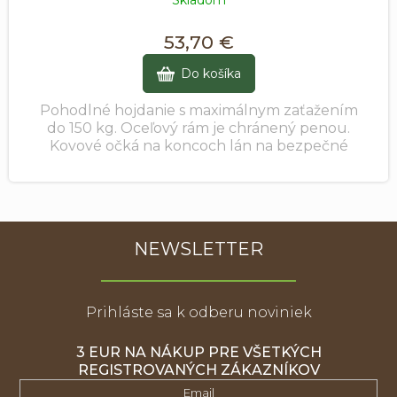
Skladom
53,70 €
Do košíka
Pohodlné hojdanie s maximálnym zaťažením
do 150 kg. Oceľový rám je chránený penou.
Kovové očká na koncoch lán na bezpečné
upevnenie. Vhodná na vonkajšie aj vnútorné
použitie....
NEWSLETTER
Prihláste sa k odberu noviniek
3 EUR NA NÁKUP PRE VŠETKÝCH
REGISTROVANÝCH ZÁKAZNÍKOV
Email