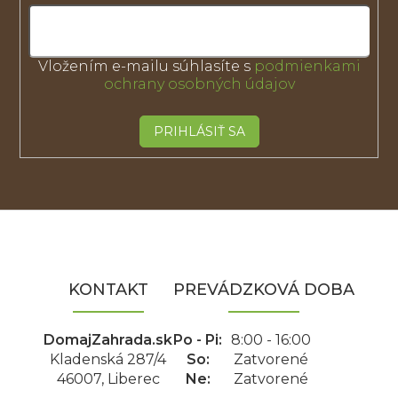
Vložením e-mailu súhlasíte s
podmienkami
ochrany osobných údajov
PRIHLÁSIŤ SA
Z
á
p
ä
KONTAKT
PREVÁDZKOVÁ DOBA
t
i
e
DomajZahrada.sk
Po - Pi:
8:00 - 16:00
Kladenská 287/4
So:
Zatvorené
46007, Liberec
Ne:
Zatvorené