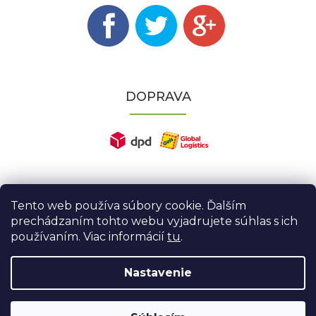
DOPRAVA
Tento web používa súbory cookie. Ďalším
prechádzaním tohto webu vyjadrujete súhlas s ich
používaním. Viac informácií
tu
.
Nastavenie
Vytvoril Shoptet
|
Nakódoval eshopGuru