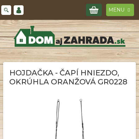
Prejsť
NÁKUPNÝ
na
obsah
KOŠÍK
HOJDAČKA - ČAPÍ HNIEZDO,
OKRÚHLA ORANŽOVÁ GR0228