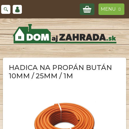
Prejsť
NÁKUPNÝ
na
obsah
KOŠÍK
HADICA NA PROPÁN BUTÁN
10MM / 25MM / 1M