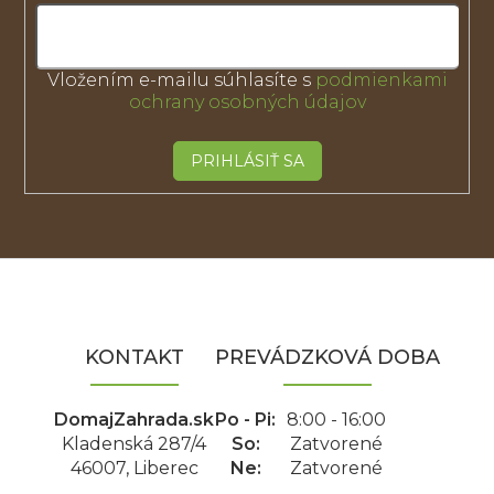
Vložením e-mailu súhlasíte s
podmienkami
ochrany osobných údajov
PRIHLÁSIŤ SA
Z
á
p
ä
KONTAKT
PREVÁDZKOVÁ DOBA
t
i
e
DomajZahrada.sk
Po - Pi:
8:00 - 16:00
Kladenská 287/4
So:
Zatvorené
46007, Liberec
Ne:
Zatvorené