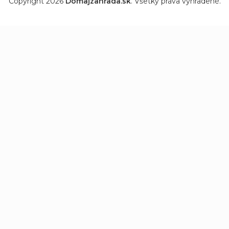
Copyright 2026
Domajzahrada.sk
. Všetky práva vyhradené.