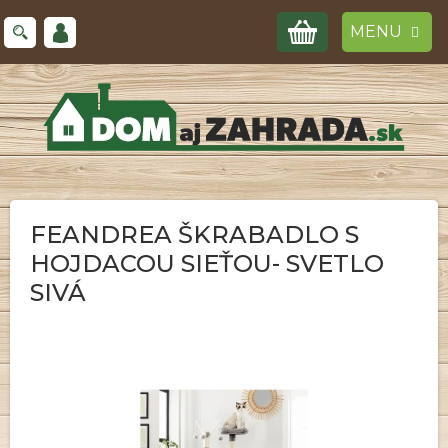
Prejsť
NÁKUPNÝ
na
obsah
KOŠÍK
FEANDREA ŠKRABADLO S
HOJDACOU SIEŤOU- SVETLO
SIVÁ