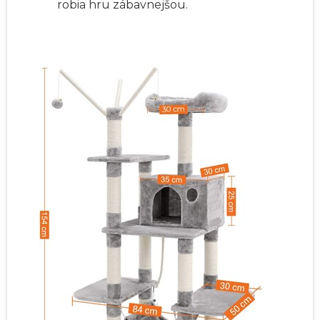
robia hru zábavnejšou.