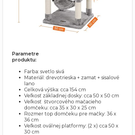
Parametre
produktu:
Farba: svetlo sivá
Materiál: drevotrieska + zamat + sisalové
lano
Celková výška: cca 154 cm
Veľkosť základnej dosky: cca 50 x 50 cm
Veľkosť štvorcového mačacieho
domčeku: cca 35 x 30 x 25 cm
Rozmer top domčeku pre mačky: 36 x
36 cm
Veľkost oválnej platformy: (2 x) cca 50 x
30 cm