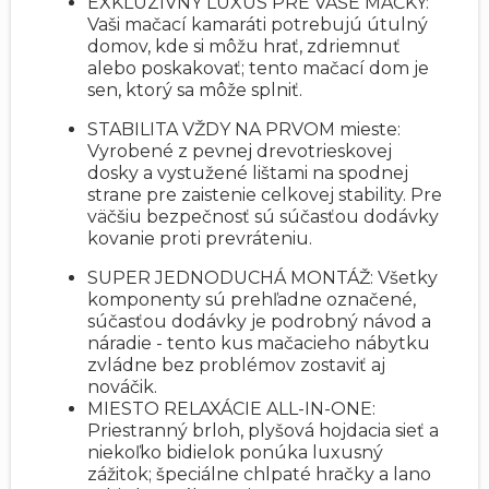
EXKLUZÍVNY LUXUS PRE VAŠE MAČKY:
Vaši mačací kamaráti potrebujú útulný
domov, kde si môžu hrať, zdriemnuť
alebo poskakovať; tento mačací dom je
sen, ktorý sa môže splniť.
STABILITA VŽDY NA PRVOM mieste:
Vyrobené z pevnej drevotrieskovej
dosky a vystužené lištami na spodnej
strane pre zaistenie celkovej stability. Pre
väčšiu bezpečnosť sú súčasťou dodávky
kovanie proti prevráteniu.
SUPER JEDNODUCHÁ MONTÁŽ: Všetky
komponenty sú prehľadne označené,
súčasťou dodávky je podrobný návod a
náradie - tento kus mačacieho nábytku
zvládne bez problémov zostaviť aj
nováčik.
MIESTO RELAXÁCIE ALL-IN-ONE:
Priestranný brloh, plyšová hojdacia sieť a
niekoľko bidielok ponúka luxusný
zážitok; špeciálne chlpaté hračky a lano