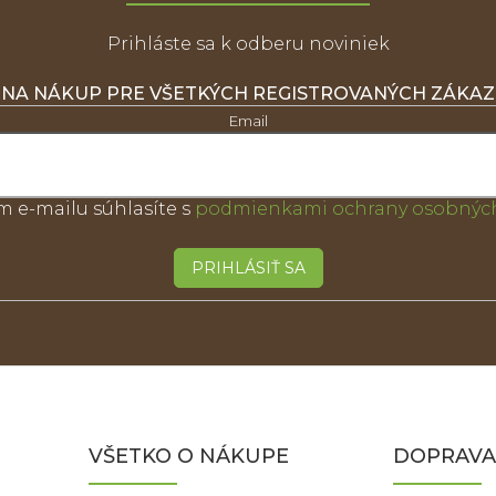
Prihláste sa k odberu noviniek
 NA NÁKUP PRE VŠETKÝCH REGISTROVANÝCH ZÁKA
Email
m e-mailu súhlasíte s
podmienkami ochrany osobných
PRIHLÁSIŤ SA
VŠETKO O NÁKUPE
DOPRAVA