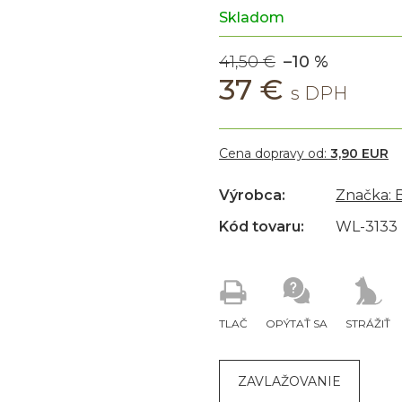
Skladom
41,50 €
–10 %
37 €
Cena dopravy od:
3,90 EUR
Výrobca:
Značka:
Kód tovaru:
WL-3133
TLAČ
OPÝTAŤ SA
STRÁŽIŤ
ZAVLAŽOVANIE