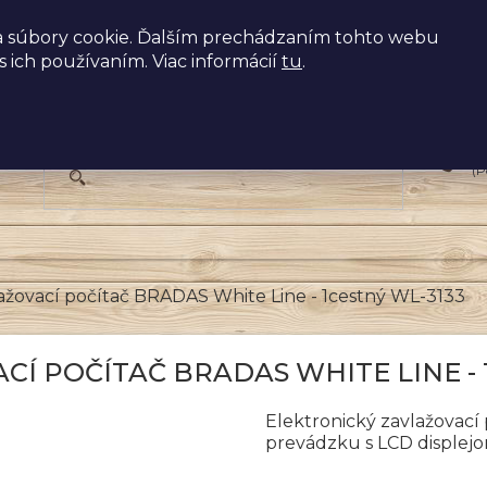
 súbory cookie. Ďalším prechádzaním tohto webu
s ich používaním. Viac informácií
tu
.
+
(P
lažovací počítač BRADAS White Line - 1cestný WL-3133
Í POČÍTAČ BRADAS WHITE LINE - 
Elektronický zavlažovac
prevádzku s LCD displejo