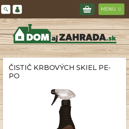
Prejsť
NÁKUPNÝ
na
obsah
KOŠÍK
ČISTIČ KRBOVÝCH SKIEL PE-
PO