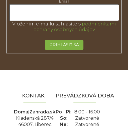
Email
Vložením e-mailu súhlasíte s
podmienkami
ochrany osobných údajov
PRIHLÁSIŤ SA
Z
á
p
ä
KONTAKT
PREVÁDZKOVÁ DOBA
t
i
e
DomajZahrada.sk
Po - Pi:
8:00 - 16:00
Kladenská 287/4
So:
Zatvorené
46007, Liberec
Ne:
Zatvorené